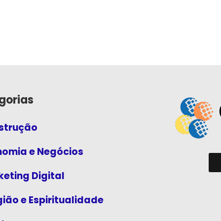
gorias
strução
nomia e Negócios
eting Digital
gião e Espiritualidade