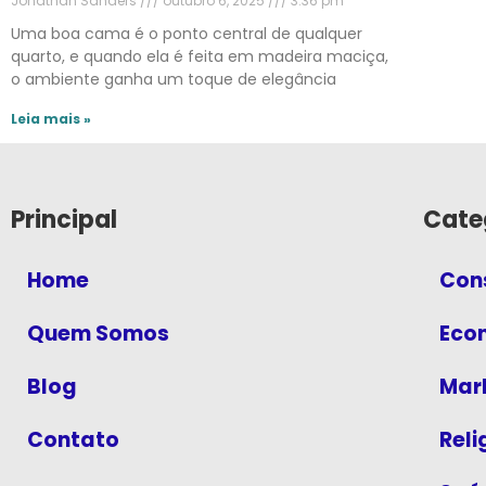
Jonathan Sanders
outubro 6, 2025
3:36 pm
Uma boa cama é o ponto central de qualquer
quarto, e quando ela é feita em madeira maciça,
o ambiente ganha um toque de elegância
Leia mais »
Principal
Cate
Home
Con
Quem Somos
Eco
Blog
Mark
Contato
Reli